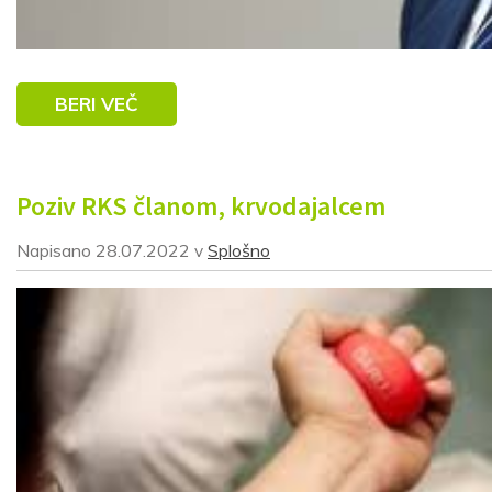
BERI VEČ
Poziv RKS članom, krvodajalcem
Napisano
28.07.2022
Splošno
v