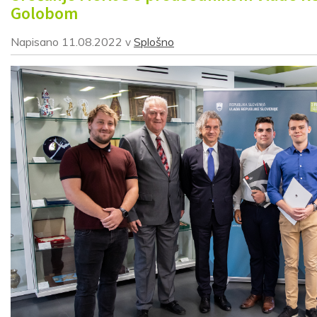
Golobom
Napisano
11.08.2022
Splošno
v