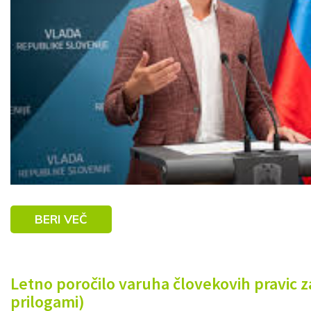
BERI VEČ
Letno poročilo varuha človekovih pravic za
prilogami)