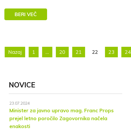
BERI VEČ
Nazaj
1
…
20
21
22
23
24
NOVICE
23.07.2024
Minister za javno upravo mag. Franc Props
prejel letno poročilo Zagovornika načela
enakosti