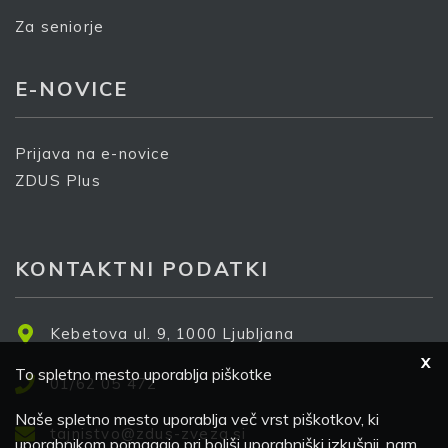
Za seniorje
E-NOVICE
Prijava na e-novice
ZDUS Plus
KONTAKTNI PODATKI
Kebetova ul. 9, 1000 Ljubljana
X
To spletno mesto uporablja piškotke
01/62 05 472
Naše spletno mesto uporablja več vrst piškotkov, ki
tajnistvo@zdus-zveza.si
uporabnikom pomagajo pri boljši uporabniški izkušnji, nam