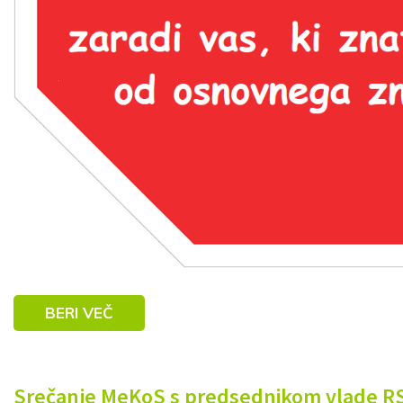
BERI VEČ
Srečanje MeKoS s predsednikom vlade RS