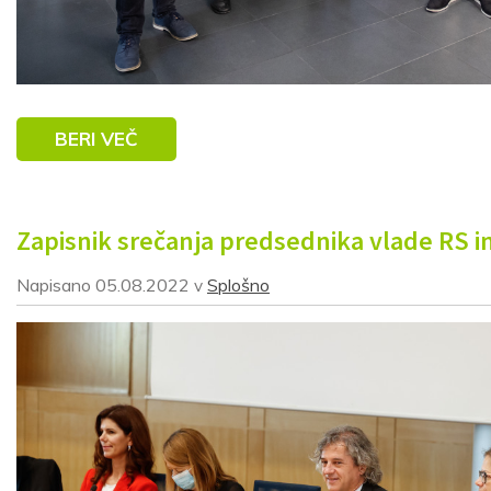
BERI VEČ
Zapisnik srečanja predsednika vlade RS i
Napisano
05.08.2022
Splošno
v