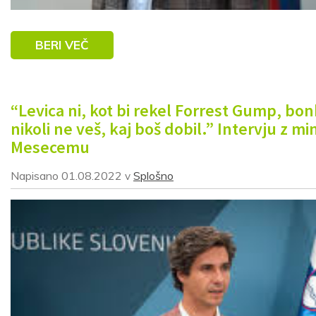
BERI VEČ
“Levica ni, kot bi rekel Forrest Gump, bon
nikoli ne veš, kaj boš dobil.” Intervju z m
Mesecemu
Napisano
01.08.2022
Splošno
v