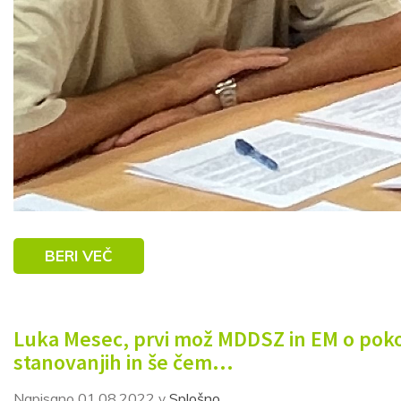
Vaš elektronski naslov
*
S prijavo dovoljujem, da podjetje ZDUS moje osebne
podatke obdeluje z namenom prejemanja e-novic
Prijava
BERI VEČ
Luka Mesec, prvi mož MDDSZ in EM o poko
stanovanjih in še čem…
Napisano
01.08.2022
Splošno
v