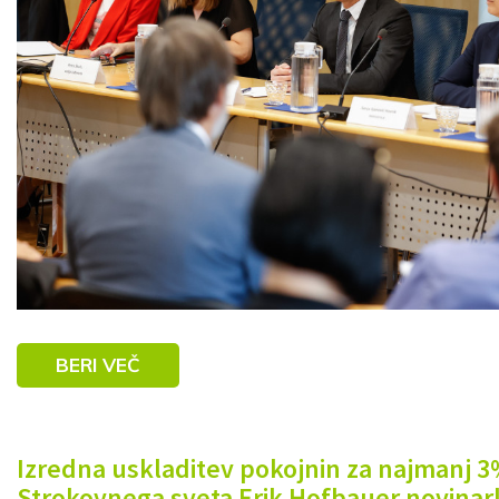
BERI VEČ
Izredna uskladitev pokojnin za najmanj 3%
Strokovnega sveta Erik Hofbauer novinar