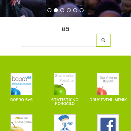
Išči
BOPRO SzS
STATISTIČNO
DRUŠTVENI IMENIK
POROČILO