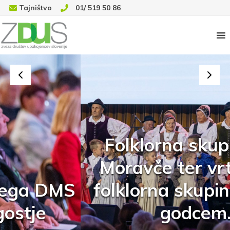
Tajništvo
01/ 519 50 86
Folklorna skupina DU
Moravče ter vrtčevska
folklorna skupina Lilije z
godcem.