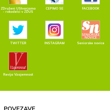
ZDruženi UStvarjamo
CEPIMO SE
FACEBOOK
- rokodelci v ZDUS
TWITTER
INSTAGRAM
Seniorske novice
Revija Vzajemnost
POVEZAVE