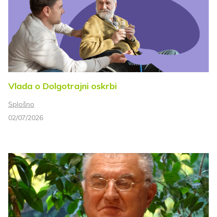
Vlada o Dolgotrajni oskrbi
Splošno
02/07/2026
Prijava na e-novice
Vaš elektronski naslov
*