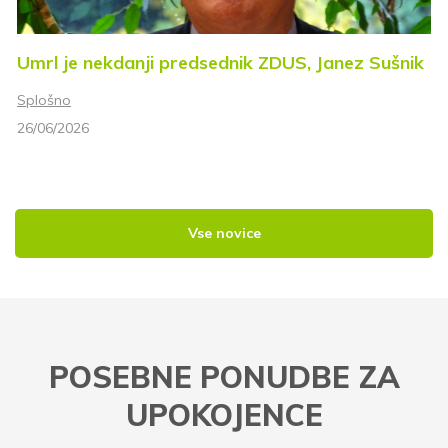
S prijavo dovoljujem, da podjetje ZDUS moje osebne
Umrl je nekdanji predsednik ZDUS, Janez Sušnik
podatke obdeluje z namenom prejemanja e-novic
Splošno
Prijava
26/06/2026
Vse novice
POSEBNE PONUDBE ZA
UPOKOJENCE