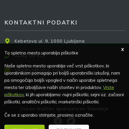
KONTAKTNI PODATKI
Kebetova ul. 9, 1000 Ljubljana
X
To spletno mesto uporablja piškotke
01/62 05 472
Naše spletno mesto uporablja več vrst piškotkov, ki
tajnistvo@zdus-zveza.si
uporabnikom pomagajo pri boljši uporabniški izkušnji, nam
pa omogočajo boljši vpogled v način uporabe spletnega
mesta ter izboljšave naših storitev in produktov.
Vrste
piškotkov
, ki jih uporabljamo: nujni piškotki, sejni oz. začasni
piškotki, analitični piškotki, marketinški piškotki.
Zveza društev upokojencev Slovenije
Če se z uporabo strinjate, prosimo označite.