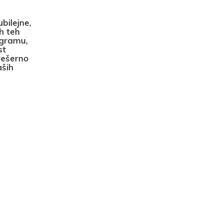
bilejne,
h teh
ogramu,
st
rešerno
aših