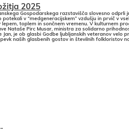
žitja 2025
ljanskega Gospodarskega razstavišča slovesno odprli ju
o potekali v “medgeneracijskem” vzdušju in prvič v vse
 v lepem, toplem in sončnem vremenu. V kulturnem pr
žave Nataše Pirc Musar, ministra za solidarno prihodno
Jan, je ob glasbi Godbe ljubljanskih veteranov velo p
pevk naših glasbenih gostov in številnih folkloristov n