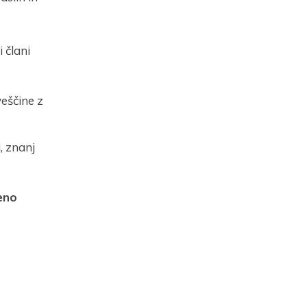
 člani
veščine z
, znanj
eno