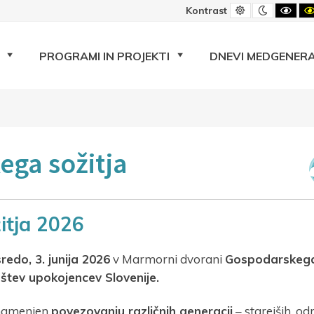
Privzeti
Nočni
Črno
Kontrast
kontrast
kontrast
beli
kont
PROGRAMI IN PROJEKTI
DNEVI MEDGENERA
ega sožitja
itja 2026
sredo, 3. junija 2026
v Marmorni dvorani
Gospodarskeg
štev upokojencev Slovenije.
 namenjen
povezovanju različnih generacij
– starejših, odr