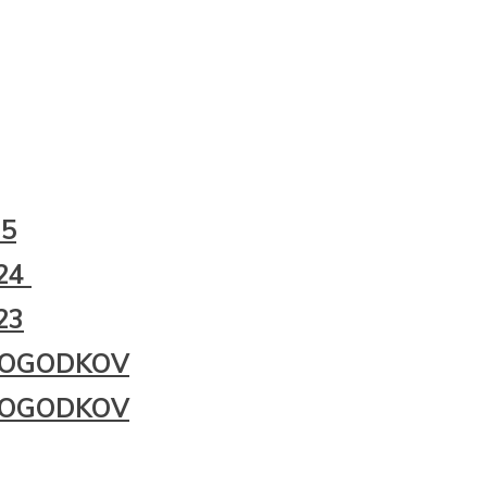
25
24
23
DOGODKOV
DOGODKOV