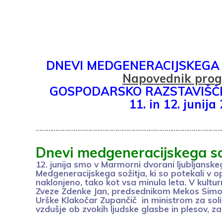
S 
ob
P
DNEVI MEDGENERACIJSKEGA S
Napovednik pro
GOSPODARSKO RAZSTAVIŠČE
11. in 12. junija 2
……………………………………………………………………………………………
Dnevi medgeneracijskega so
12. junija smo v Marmorni dvorani ljubljanske
Medgeneracijskega sožitja, ki so potekali v o
naklonjeno, tako kot vsa minula leta. V kultu
Zveze Zdenke Jan, predsednikom Mekos Sim
Urške Klakočar Zupančič in ministrom za sol
vzdušje ob zvokih ljudske glasbe in plesov, 