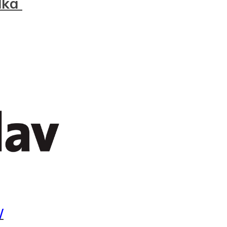
dka
Prijava na e-novice
ektronski naslov
*
/