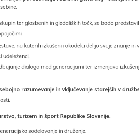
vsebine.
kupin ter glasbenih in gledaliških točk, se bodo predstavili
opajočimi,
stave, na katerih izkušeni rokodelci delijo svoje znanje in 
i udeleženci,
bujanje dialoga med generacijami ter izmenjavo izkušenj
sebojno razumevanje in vključevanje starejših v družb
osti.
stvo, turizem in šport Republike Slovenije.
eneracijsko sodelovanje in druženje.