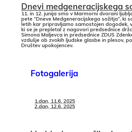
Dnevi medgeneracijskega so
11. in 12. junija smo v Marmorni dvorani ljub
pete “Dneve Medgeneracijskega sožitja”, ki s
letih kar pripravljamo samostojen dogodek,
ki se je prepletal z nagovori predsednice dr
Simona Maljevca in predsednice ZDUS Zdenke 
vzdušje ob zvokih ljudske glasbe in plesov, po
Društev upokojencev.
Fotogalerija
1.dan, 11.6. 2025
2.dan, 12.6. 2025