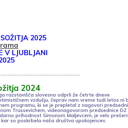
prijavo dovoljujem, da podjetje ZDUS moje osebne podatk
deluje z namenom prejemanja e-novic
rijava
OŽITJA 2025
grama
 V LJUBLJANI
025
………………………………………………………………..
žitja 2024
ga razstavišča slovesno odprli že četrte dneve
ptimističnem vzdušju, čeprav nam vreme tudi letos ni b
rnem programu, ki se je prepletal z nagovori predsedn
onom Trussevichem, videonagovorom predsednice DZ
idarno prihodnost Simonom Maljevcem, je velo prešer
za kar so poskrbela naša društva upokojencev.