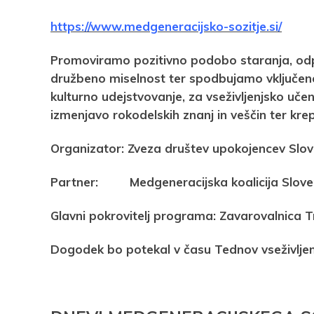
https://www.medgeneracijsko-sozitje.si/
Promoviramo pozitivno podobo staranja, odp
družbeno miselnost ter spodbujamo vključenost
kulturno udejstvovanje, za vseživljenjsko uče
izmenjavo rokodelskih znanj in veščin ter kr
Organizator: Zveza društev upokojencev Slov
Partner: Medgeneracijska koalicija Sloven
Glavni pokrovitelj programa: Zavarovalnica T
Dogodek bo potekal v času Tednov vseživljenjs