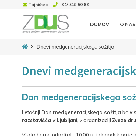
Tajništvo
01/ 519 50 86
DOMOV
O NAS
Novice
Dnevi medgeneracijskega sožitja
Dnevi medgeneracijsk
Dan medgeneracijskega sož
Letošnji
Dan medgeneracijskega sožitja
bo
v 
razstavišča v Ljubljani
, v organizaciji
Zveze dru
Vrata bomo odprli ob 10.00 uri, dogodek pa je