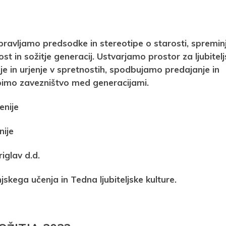
ravljamo predsodke in stereotipe o starosti, spremi
 in sožitje generacij. Ustvarjamo prostor za ljubitel
nje in urjenje v spretnostih, spodbujamo predajanje in
epimo zavezništvo med generacijami.
enije
ije
riglav d.d.
kega učenja in Tedna ljubiteljske kulture.