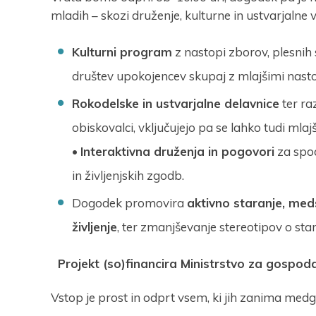
mladih – skozi druženje, kulturne in ustvarjalne 
Kulturni program
z nastopi zborov, plesnih s
društev upokojencev skupaj z mlajšimi nast
Rokodelske in ustvarjalne delavnice
ter raz
obiskovalci, vključujejo pa se lahko tudi mlajš
•
Interaktivna druženja in pogovori
za spod
in življenjskih zgodb.
Dogodek promovira
aktivno staranje, med
življenje
, ter zmanjševanje stereotipov o star
Projekt (so)financira Ministrstvo za gospodar
Vstop je prost in odprt vsem, ki jih zanima medg