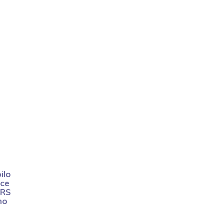
e
ilo
ice
 RS
no