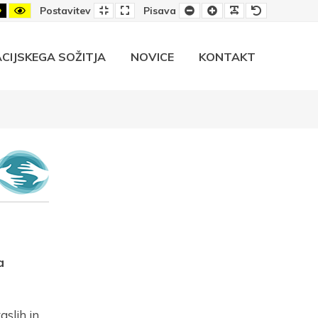
-
Črno-
Rumeno-
Privzeta
Široka
Manjša
Večja
Berljiva
Privzeta
Postavitev
Pisava
rumeni
črni
postavitev
postavitev
pisava
pisava
pisava
pisava
rast
kontrast
kontrast
CIJSKEGA SOŽITJA
NOVICE
KONTAKT
a
aslih in