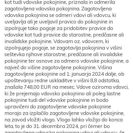
kot tudi vdovske pokojnine, priznala in odmerila
zagotovljena vdovska pokojnina. Zagotovljena
vdovska pokojnina se odmeri vdovi ali vdovcu, ki
uveljavlja ali je uveljavil pravico do pokojnine in
izpolnjuje tako pogoje za pridobitev pravice do
vdovske kot tudi pravice do starostne, predčasne ali
invalidske pokojnine. Vdovam oz. vdovcem, ki
izpolnjujejo pogoje, se zagotavlja pokojnina v višini
seštevka njihove starostne, predčasne ali invalidske
pokojnine ter osnove za odmero vdovske pokojnine, a
največ do višine zagotovljene pokojnine. Višina
zagotovljene pokojnine od 1. januarja 2024 dalje, ob
upoštevanju redne uskladitve v višini 8,8 odstotka,
znašala 748,00 EUR na mesec. Vdove oziroma vdovci,
ki že prejemajo vdovsko pokojnino ali poleg lastne
pokojnine tudi del vdovske pokojnine in bodo
upravičeni do zagotovljene vdovske pokojnine
morajo za izplačilo zagotovljene vdovske pokojnine,
na zavod vložiti vlogo. Vlogo lahko vložijo do konca
leta, to je do 31. decembra 2024, pri čemer bo
zagotovljena vdovska pokojnina vdovi ali vdovcu, če