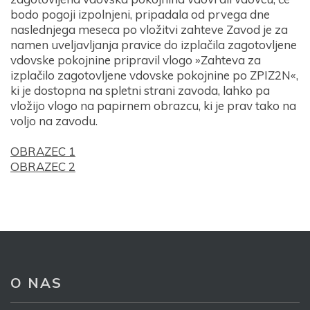
bodo pogoji izpolnjeni, pripadala od prvega dne
naslednjega meseca po vložitvi zahteve Zavod je za
namen uveljavljanja pravice do izplačila zagotovljene
vdovske pokojnine pripravil vlogo »Zahteva za
izplačilo zagotovljene vdovske pokojnine po ZPIZ2N«,
ki je dostopna na spletni strani zavoda, lahko pa
vložijo vlogo na papirnem obrazcu, ki je prav tako na
voljo na zavodu.
OBRAZEC 1
Prijava na e-novice
OBRAZEC 2
Vaš elektronski naslov
*
S prijavo dovoljujem, da podjetje ZDUS moje osebne
O NAS
podatke obdeluje z namenom prejemanja e-novic