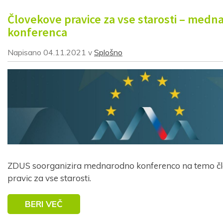
Človekove pravice za vse starosti – medn
konferenca
Napisano
04.11.2021
Splošno
v
ZDUS soorganizira mednarodno konferenco na temo čl
pravic za vse starosti.
BERI VEČ