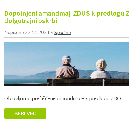
Dopolnjeni amandmaji ZDUS k predlogu 
dolgotrajni oskrbi
Napisano
22.11.2021
Splošno
v
Objavljamo prečiščene amandmaje k predlogu ZDO.
BERI VEČ