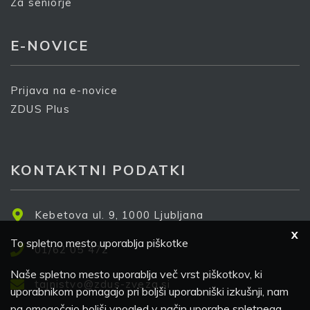
Za seniorje
E-NOVICE
Prijava na e-novice
ZDUS Plus
KONTAKTNI PODATKI
Kebetova ul. 9, 1000 Ljubljana
X
To spletno mesto uporablja piškotke
01/62 05 472
Naše spletno mesto uporablja več vrst piškotkov, ki
tajnistvo@zdus-zveza.si
uporabnikom pomagajo pri boljši uporabniški izkušnji, nam
pa omogočajo boljši vpogled v način uporabe spletnega