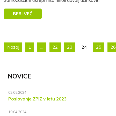
Samozaščitni ukrepi niso nikoli dovolj učinkoviti
BERI VEČ
Nazaj
1
…
22
23
24
25
26
NOVICE
03.05.2024
Poslovanje ZPIZ v letu 2023
19.04.2024