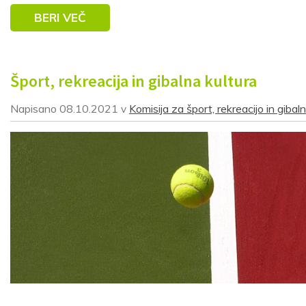
BERI VEČ
Šport, rekreacija in gibalna kultura
Napisano
08.10.2021
Komisija za šport, rekreacijo in gibal
v
Prijava na e-novice