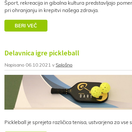
Šport, rekreacija in gibalna kultura predstavljajo pom
Vaš elektronski naslov
*
pri ohranjanju in krepitvi našega zdravja.
BERI VEČ
S prijavo dovoljujem, da podjetje ZDUS moje osebne
podatke obdeluje z namenom prejemanja e-novic
Delavnica igre pickleball
Prijava
Napisano
06.10.2021
Splošno
v
Pickleball je sprejeta različica tenisa, ustvarjena za vse 