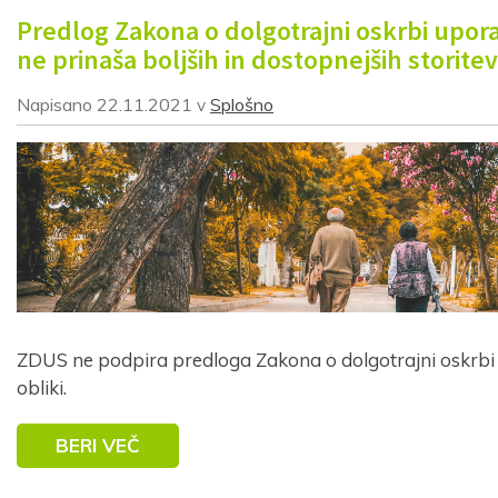
Predlog Zakona o dolgotrajni oskrbi upo
ne prinaša boljših in dostopnejših storitev
Napisano
22.11.2021
Splošno
v
ZDUS ne podpira predloga Zakona o dolgotrajni oskrbi
obliki.
BERI VEČ