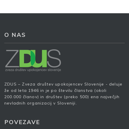
O NAS
ZDUS – Zveza društev upokojencev Slovenije - deluje
Prijava na e-novice
že od leta 1946 in je po številu članstva (okoli
200.000 članov) in društev (preko 500) ena največjih
nevladnih organizacij v Sloveniji.
Vaš elektronski naslov
*
POVEZAVE