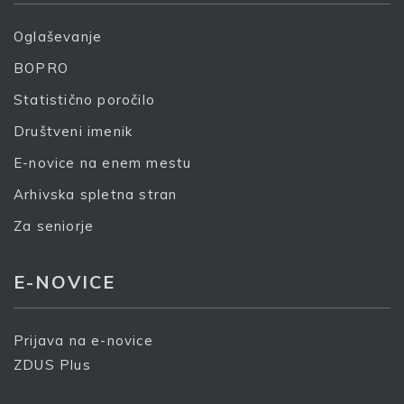
S prijavo dovoljujem, da podjetje ZDUS moje osebne
Oglaševanje
podatke obdeluje z namenom prejemanja e-novic
BOPRO
Prijava
Statistično poročilo
Društveni imenik
E-novice na enem mestu
Arhivska spletna stran
Za seniorje
E-NOVICE
Prijava na e-novice
ZDUS Plus