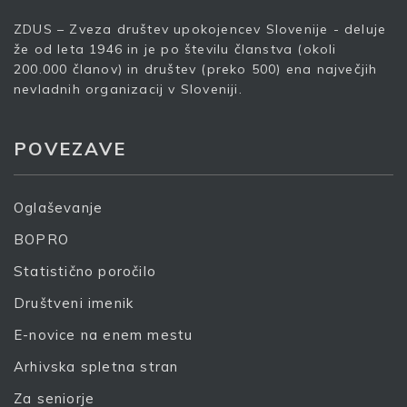
Vaš elektronski naslov
*
ZDUS – Zveza društev upokojencev Slovenije - deluje
že od leta 1946 in je po številu članstva (okoli
200.000 članov) in društev (preko 500) ena največjih
nevladnih organizacij v Sloveniji.
S prijavo dovoljujem, da podjetje ZDUS moje osebne
podatke obdeluje z namenom prejemanja e-novic
POVEZAVE
Prijava
Oglaševanje
BOPRO
Statistično poročilo
Društveni imenik
E-novice na enem mestu
Arhivska spletna stran
Za seniorje