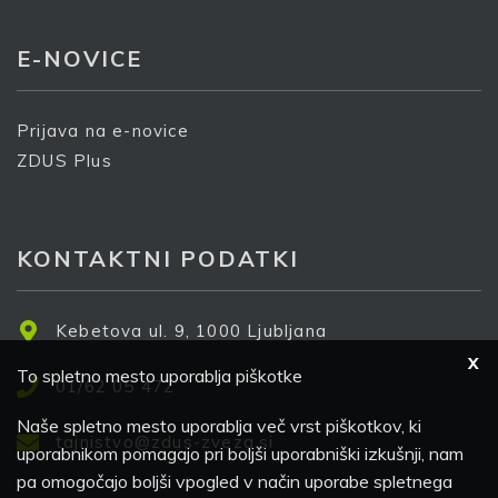
E-NOVICE
Prijava na e-novice
ZDUS Plus
KONTAKTNI PODATKI
Kebetova ul. 9, 1000 Ljubljana
X
To spletno mesto uporablja piškotke
01/62 05 472
Naše spletno mesto uporablja več vrst piškotkov, ki
tajnistvo@zdus-zveza.si
uporabnikom pomagajo pri boljši uporabniški izkušnji, nam
pa omogočajo boljši vpogled v način uporabe spletnega