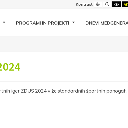
Privzeti
Nočni
Črno
Kontrast
kontrast
kontrast
beli
kont
PROGRAMI IN PROJEKTI
DNEVI MEDGENERA
 2024
rtnih iger ZDUS 2024 v že standardnih športnih panogah: