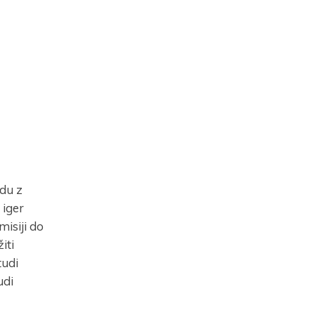
adu z
 iger
isiji do
iti
tudi
udi
e