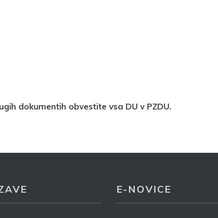
deluje z namenom prejemanja e-novic
rijava
rugih dokumentih obvestite vsa DU v PZDU.
ZAVE
E-NOVICE