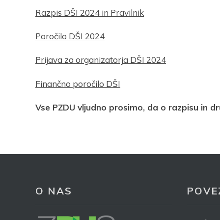
ob
Razpis
DŠ
I
2024 in Pravilnik
P
Poročilo DŠI 2024
Prijava za organizatorja DŠI 2024
Finančno poročilo DŠI
Vse PZDU vljudno prosimo, da o razpisu in d
O NAS
POVE