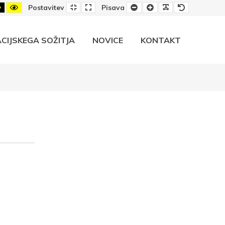
-
Črno-
Rumeno-
Privzeta
Široka
Manjša
Večja
Berljiva
Privzeta
Postavitev
Pisava
rumeni
črni
postavitev
postavitev
pisava
pisava
pisava
pisava
rast
kontrast
kontrast
CIJSKEGA SOŽITJA
NOVICE
KONTAKT