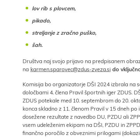
lov rib s plovcem,
pikado,
streljanje z zračno puško,
šah.
Društva naj svojo prijavo na predpisanem obrazc
na
karmen.sparovec@zdus-zveza.si
do vključno
Komisija bo organizatorje DŠI 2024 izbrala na se
določbami 4. člena Pravil športnih iger ZDUS. DŠ
ZDUS potekale med 10. septembrom do 20. oktobr
Vaš el
konca skladno z 11. členom Pravil v 15 dneh po
dosežene rezultate z navedbo DU, PZDU ali ZPPD
vsem udeleženim ekipam na DŠI, PZDU in ZPPDU
finančno poročilo z obveznimi prilogami (dokazili
S 