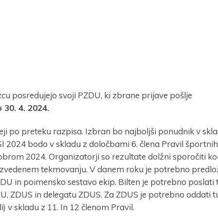
u posredujejo svoji PZDU, ki zbrane prijave pošlje
 30. 4. 2024.
Prijava na e-novice
ji po preteku razpisa. Izbran bo najboljši ponudnik v skl
I 2024 bodo v skladu z določbami 6. člena Pravil športnih
om 2024. Organizatorji so rezultate dolžni sporočiti kom
ektronski naslov
*
 izvedenem tekmovanju. V danem roku je potrebno predlož
U in poimensko sestavo ekip. Bilten je potrebno poslati 
, ZDUS in delegatu ZDUS. Za ZDUS je potrebno oddati t
) v skladu z 11. In 12 členom Pravil.
prijavo dovoljujem, da podjetje ZDUS moje osebne podatk