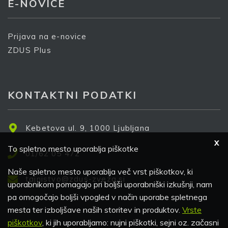
E-NOVICE
Prijava na e-novice
ZDUS Plus
KONTAKTNI PODATKI
Kebetova ul. 9, 1000 Ljubljana
X
To spletno mesto uporablja piškotke
01/62 05 472
Naše spletno mesto uporablja več vrst piškotkov, ki
tajnistvo@zdus-zveza.si
uporabnikom pomagajo pri boljši uporabniški izkušnji, nam
pa omogočajo boljši vpogled v način uporabe spletnega
mesta ter izboljšave naših storitev in produktov.
Vrste
piškotkov
, ki jih uporabljamo: nujni piškotki, sejni oz. začasni