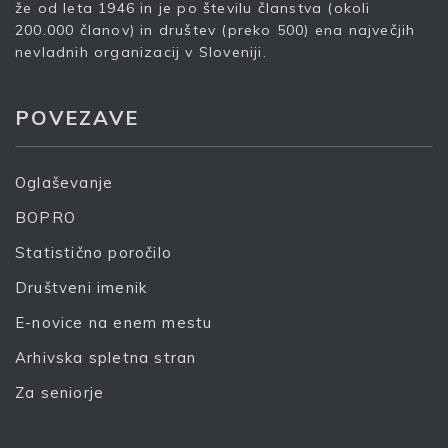
že od leta 1946 in je po številu članstva (okoli
200.000 članov) in društev (preko 500) ena največjih
nevladnih organizacij v Sloveniji.
S prijavo dovoljujem, da podjetje ZDUS moje osebne
POVEZAVE
podatke obdeluje z namenom prejemanja e-novic
Prijava
Oglaševanje
BOPRO
Statistično poročilo
Društveni imenik
E-novice na enem mestu
Arhivska spletna stran
Za seniorje