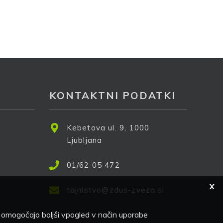
e
KONTAKTNI PODATKI
Kebetova ul. 9, 1000
Ljubljana
01/62 05 472
X
tajnistvo@zdus-zveza.si
a omogočajo boljši vpogled v način uporabe