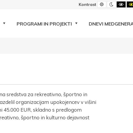
Privzeti
Nočni
Črno
Kontrast
kontrast
kontrast
beli
kont
PROGRAMI IN PROJEKTI
DNEVI MEDGENERA
ana sredstva za rekreativno, športno in
azdelil organizacijam upokojencev v višini
ini 45.000 EUR, skladno s predlogom
Prijava na e-novice
reativno, športno in kulturno dejavnost