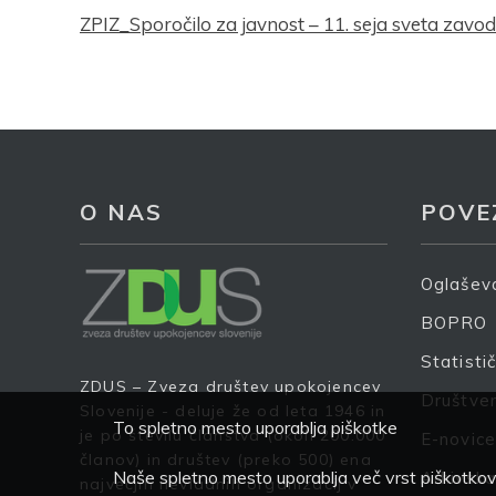
Vaš el
ZPIZ_Sporočilo za javnost – 11. seja sveta zavo
S 
ob
O NAS
POVE
P
Oglašev
BOPRO
Statisti
ZDUS – Zveza društev upokojencev
Društven
Slovenije - deluje že od leta 1946 in
To spletno mesto uporablja piškotke
je po številu članstva (okoli 200.000
E-novic
članov) in društev (preko 500) ena
Naše spletno mesto uporablja več vrst piškotkov,
Arhivska
največjih nevladnih organizacij v