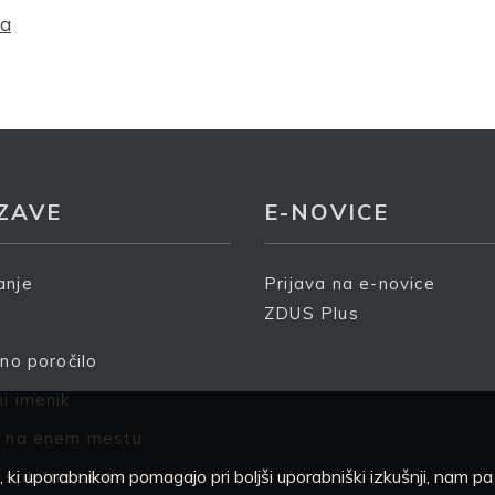
ektronski naslov
*
da
prijavo dovoljujem, da podjetje ZDUS moje osebne podatk
deluje z namenom prejemanja e-novic
ZAVE
E-NOVICE
rijava
anje
Prijava na e-novice
ZDUS Plus
čno poročilo
i imenik
e na enem mestu
 ki uporabnikom pomagajo pri boljši uporabniški izkušnji, nam p
 spletna stran