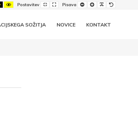
-
Črno-
Rumeno-
Privzeta
Široka
Manjša
Večja
Berljiva
Privzeta
Postavitev
Pisava
rumeni
črni
postavitev
postavitev
pisava
pisava
pisava
pisava
rast
kontrast
kontrast
CIJSKEGA SOŽITJA
NOVICE
KONTAKT