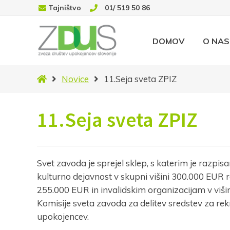
Tajništvo
01/ 519 50 86
DOMOV
O NAS
Domov
Novice
11.Seja sveta ZPIZ
11.Seja sveta ZPIZ
Svet zavoda je sprejel sklep, s katerim je razpis
kulturno dejavnost v skupni višini 300.000 EUR r
255.000 EUR in invalidskim organizacijam v viš
Komisije sveta zavoda za delitev sredstev za rek
upokojencev.