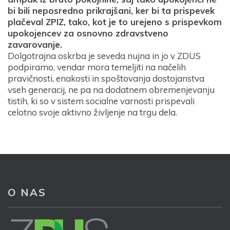
bi bili neposredno prikrajšani, ker bi ta prispevek
plačeval ZPIZ, tako, kot je to urejeno s prispevkom
upokojencev za osnovno zdravstveno
zavarovanje.
Dolgotrajna oskrba je seveda nujna in jo v ZDUS
podpiramo, vendar mora temeljiti na načelih
pravičnosti, enakosti in spoštovanja dostojanstva
vseh generacij, ne pa na dodatnem obremenjevanju
tistih, ki so v sistem socialne varnosti prispevali
Prijava na e-novice
celotno svoje aktivno življenje na trgu dela.
Vaš elektronski naslov
*
O NAS
S prijavo dovoljujem, da podjetje ZDUS moje osebne
podatke obdeluje z namenom prejemanja e-novic