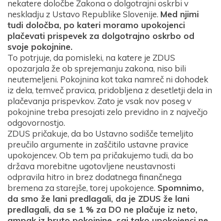
nekatere določbe Zakona o dolgotrajni oskrbi v
neskladju z Ustavo Republike Slovenije.
Med njimi
tudi določba, po kateri moramo upokojenci
plačevati prispevek za dolgotrajno oskrbo od
svoje pokojnine.
To potrjuje, da pomisleki, na katere je ZDUS
opozarjala že ob sprejemanju zakona, niso bili
neutemeljeni. Pokojnina kot taka namreč ni dohodek
iz dela, temveč pravica, pridobljena z desetletji dela in
plačevanja prispevkov. Zato je vsak nov poseg v
pokojnine treba presojati zelo previdno in z največjo
odgovornostjo.
ZDUS pričakuje, da bo Ustavno sodišče temeljito
preučilo argumente in zaščitilo ustavne pravice
upokojencev. Ob tem pa pričakujemo tudi, da bo
država morebitne ugotovljene neustavnosti
odpravila hitro in brez dodatnega finančnega
bremena za starejše, torej upokojence.
Spomnimo,
da smo že lani predlagali, da je ZDUS že lani
predlagali, da se 1 % za DO ne plačuje iz neto,
ampak iz bruto pokojnine, saj tako upokojenci ne