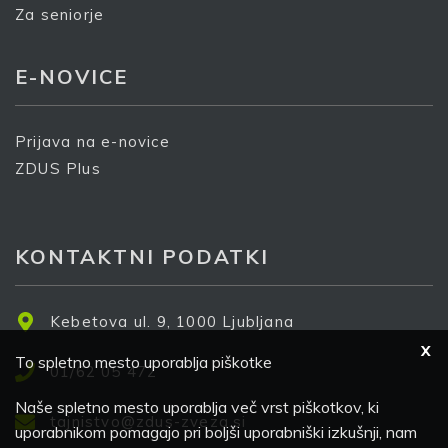
Za seniorje
E-NOVICE
Prijava na e-novice
ZDUS Plus
KONTAKTNI PODATKI
Kebetova ul. 9, 1000 Ljubljana
X
To spletno mesto uporablja piškotke
01/62 05 472
Naše spletno mesto uporablja več vrst piškotkov, ki
tajnistvo@zdus-zveza.si
uporabnikom pomagajo pri boljši uporabniški izkušnji, nam