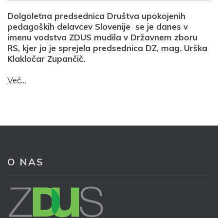
Dolgoletna predsednica Društva upokojenih
pedagoških delavcev Slovenije se je danes v
imenu vodstva ZDUS mudila v Državnem zboru
RS, kjer jo je sprejela predsednica DZ, mag. Urška
Klakločar Zupančič.
Več…
O NAS
Prijava na e-novice