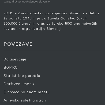
Vaš elektronski naslov
*
ZDUS – Zveza društev upokojencev Slovenije - deluje
že od leta 1946 in je po številu članstva (okoli
200.000 članov) in društev (preko 500) ena največjih
nevladnih organizacij v Sloveniji.
S prijavo dovoljujem, da podjetje ZDUS moje osebne
podatke obdeluje z namenom prejemanja e-novic
POVEZAVE
Prijava
Oglaševanje
BOPRO
Statistično poročilo
Društveni imenik
E-novice na enem mestu
Arhivska spletna stran