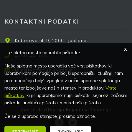
KONTAKTNI PODATKI
Kebetova ul. 9, 1000 Ljubljana
X
To spletno mesto uporablja piškotke
01/62 05 472
Naše spletno mesto uporablja več vrst piškotkov, ki
tajnistvo@zdus-zveza.si
uporabnikom pomagajo pri boljši uporabniški izkušnji, nam
pa omogočajo boljši vpogled v način uporabe spletnega
mesta ter izboljšave naših storitev in produktov.
Vrste
piškotkov
, ki jih uporabljamo: nujni piškotki, sejni oz. začasni
piškotki, analitični piškotki, marketinški piškotki.
Zveza društev upokojencev Slovenije
Če se z uporabo strinjate, prosimo označite.
Facebook
Twitter
SPREJMI VSE
ZAVRNI VSE