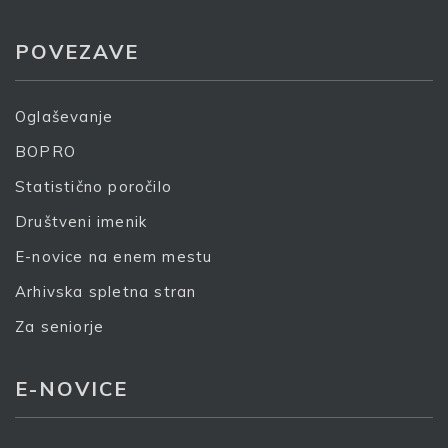
POVEZAVE
S prijavo dovoljujem, da podjetje ZDUS moje osebne
podatke obdeluje z namenom prejemanja e-novic
Oglaševanje
Prijava
BOPRO
Statistično poročilo
Društveni imenik
E-novice na enem mestu
Arhivska spletna stran
Za seniorje
E-NOVICE