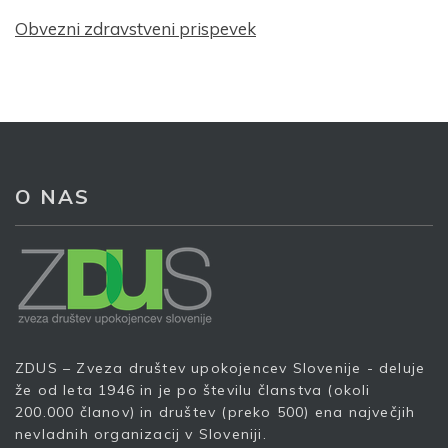
Obvezni zdravstveni prispevek
O NAS
Prijava na e-novice
ZDUS – Zveza društev upokojencev Slovenije - deluje
že od leta 1946 in je po številu članstva (okoli
Vaš elektronski naslov
*
200.000 članov) in društev (preko 500) ena največjih
nevladnih organizacij v Sloveniji.