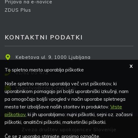
Prijava na e-novice
ZDUS Plus
KONTAKTNI PODATKI
Kebetova ul. 9, 1000 Ljubljana
X
To spletno mesto uporablja piškotke
01/62 05 472
Naše spletno mesto uporablja več vrst piškotkov, ki
tajnistvo@zdus-zveza.si
uporabnikom pomagajo pri boljši uporabniški izkušnji, nam
pa omogočajo boljši vpogled v način uporabe spletnega
mesta ter izboljšave naših storitev in produktov.
Vrste
piškotkov
, ki jih uporabljamo: nujni piškotki, sejni oz. začasni
piškotki, analitični piškotki, marketinški piškotki.
Zveza društev upokojencev Slovenije
Če se z uporabo strinjate, prosimo označite.