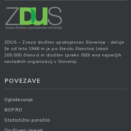
Prijava na e-novice
Vaš elektronski naslov
*
ZDUS – Zveza društev upokojencev Slovenije - deluje
že od leta 1946 in je po številu članstva (okoli
S prijavo dovoljujem, da podjetje ZDUS moje osebne
200.000 članov) in društev (preko 500) ena največjih
podatke obdeluje z namenom prejemanja e-novic
nevladnih organizacij v Sloveniji.
Prijava
POVEZAVE
Oglaševanje
BOPRO
Statistično poročilo
Društveni imenik