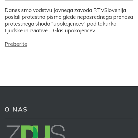
Danes smo vodstvu Javnega zavoda RTVSlovenija
poslali protestno pismo glede neposrednega prenosa
protestnega shoda “upokojencev” pod taktirko
Ljudske inicviative – Glas upokojencev.
Preberite
O NAS
Prijava na e-novice