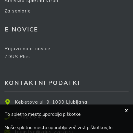
Arhivska spletna stran
Za seniorje
E-NOVICE
Prijava na e-novice
ZDUS Plus
KONTAKTNI PODATKI
Kebetova ul. 9, 1000 Ljubljana
X
To spletno mesto uporablja piškotke
01/62 05 472
Naše spletno mesto uporablja več vrst piškotkov, ki
tajnistvo@zdus-zveza.si