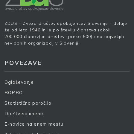
Vaš elektronski naslov
*
ZDUS – Zveza društev upokojencev Slovenije - deluje
že od leta 1946 in je po številu članstva (okoli
200.000 članov) in društev (preko 500) ena največjih
nevladnih organizacij v Sloveniji.
S prijavo dovoljujem, da podjetje ZDUS moje osebne
podatke obdeluje z namenom prejemanja e-novic
POVEZAVE
Prijava
Oglaševanje
BOPRO
Statistično poročilo
Društveni imenik
E-novice na enem mestu