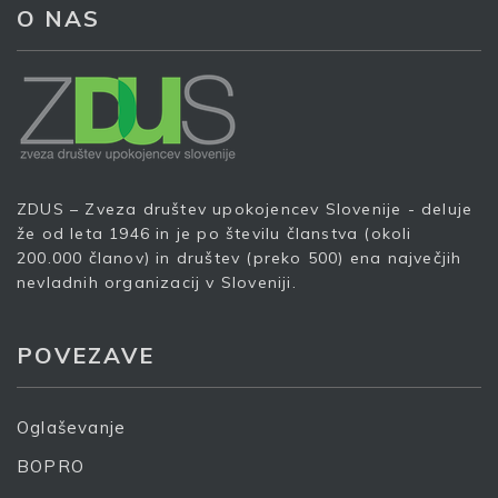
O NAS
Prijava na e-novice
Vaš elektronski naslov
*
ZDUS – Zveza društev upokojencev Slovenije - deluje
S prijavo dovoljujem, da podjetje ZDUS moje osebne
že od leta 1946 in je po številu članstva (okoli
podatke obdeluje z namenom prejemanja e-novic
200.000 članov) in društev (preko 500) ena največjih
nevladnih organizacij v Sloveniji.
Prijava
POVEZAVE
Oglaševanje
BOPRO