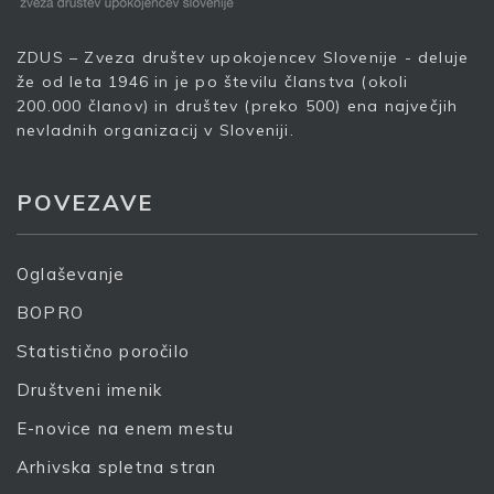
Vaš elektronski naslov
*
ZDUS – Zveza društev upokojencev Slovenije - deluje
že od leta 1946 in je po številu članstva (okoli
200.000 članov) in društev (preko 500) ena največjih
nevladnih organizacij v Sloveniji.
S prijavo dovoljujem, da podjetje ZDUS moje osebne
podatke obdeluje z namenom prejemanja e-novic
POVEZAVE
Prijava
Oglaševanje
BOPRO
Statistično poročilo
Društveni imenik
E-novice na enem mestu
Arhivska spletna stran