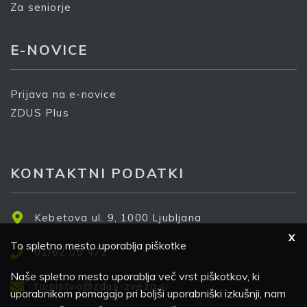
Za seniorje
E-NOVICE
Prijava na e-novice
ZDUS Plus
KONTAKTNI PODATKI
Kebetova ul. 9, 1000 Ljubljana
X
To spletno mesto uporablja piškotke
01/62 05 472
Naše spletno mesto uporablja več vrst piškotkov, ki
tajnistvo@zdus-zveza.si
uporabnikom pomagajo pri boljši uporabniški izkušnji, nam