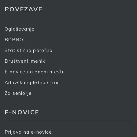
POVEZAVE
S prijavo dovoljujem, da podjetje ZDUS moje osebne
podatke obdeluje z namenom prejemanja e-novic
Oglaševanje
BOPRO
Prijava
Statistično poročilo
Društveni imenik
E-novice na enem mestu
Arhivska spletna stran
Za seniorje
E-NOVICE
Prijava na e-novice