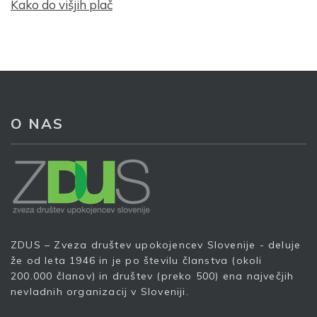
Kako do višjih plač
O NAS
Prijava na e-novice
ZDUS – Zveza društev upokojencev Slovenije - deluje
že od leta 1946 in je po številu članstva (okoli
200.000 članov) in društev (preko 500) ena največjih
Vaš elektronski naslov
*
nevladnih organizacij v Sloveniji.