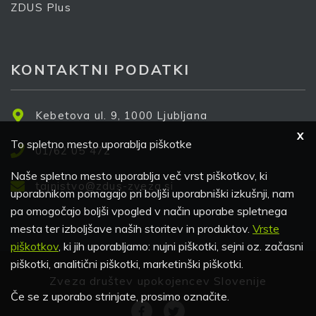
ZDUS Plus
KONTAKTNI PODATKI
Kebetova ul. 9, 1000 Ljubljana
X
To spletno mesto uporablja piškotke
01/62 05 472
Naše spletno mesto uporablja več vrst piškotkov, ki
tajnistvo@zdus-zveza.si
uporabnikom pomagajo pri boljši uporabniški izkušnji, nam
pa omogočajo boljši vpogled v način uporabe spletnega
mesta ter izboljšave naših storitev in produktov.
Vrste
piškotkov
, ki jih uporabljamo: nujni piškotki, sejni oz. začasni
piškotki, analitični piškotki, marketinški piškotki.
Zveza društev upokojencev Slovenije
Če se z uporabo strinjate, prosimo označite.