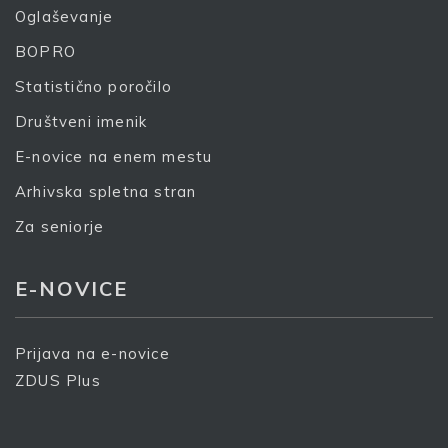
Oglaševanje
S prijavo dovoljujem, da podjetje ZDUS moje osebne
podatke obdeluje z namenom prejemanja e-novic
BOPRO
Statistično poročilo
Prijava
Društveni imenik
E-novice na enem mestu
Arhivska spletna stran
Za seniorje
E-NOVICE
Prijava na e-novice
ZDUS Plus