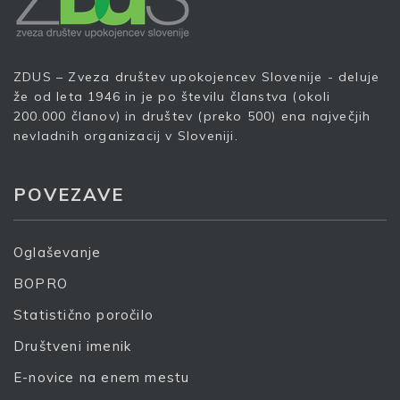
Vaš elektronski naslov
*
ZDUS – Zveza društev upokojencev Slovenije - deluje
že od leta 1946 in je po številu članstva (okoli
200.000 članov) in društev (preko 500) ena največjih
nevladnih organizacij v Sloveniji.
S prijavo dovoljujem, da podjetje ZDUS moje osebne
podatke obdeluje z namenom prejemanja e-novic
POVEZAVE
Prijava
Oglaševanje
BOPRO
Statistično poročilo
Društveni imenik
E-novice na enem mestu