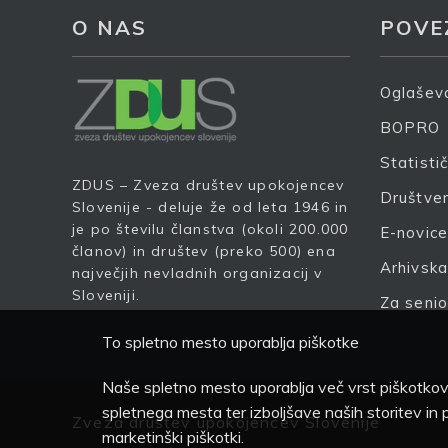
O NAS
POVE
Oglašev
S 
ob
BOPRO
Statisti
P
ZDUS – Zveza društev upokojencev
Društven
Slovenije - deluje že od leta 1946 in
je po številu članstva (okoli 200.000
E-novic
članov) in društev (preko 500) ena
Arhivska
največjih nevladnih organizacij v
Sloveniji.
Za senio
To spletno mesto uporablja piškotke
Naše spletno mesto uporablja več vrst piškotkov,
spletnega mesta ter izboljšave naših storitev in
Zveza društev upokojencev Slovenije
marketinški piškotki.