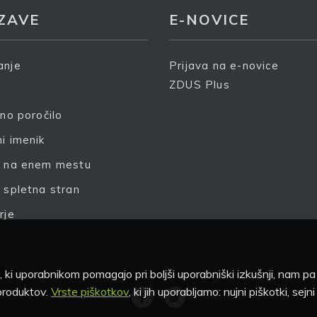
ZAVE
E-NOVICE
anje
Prijava na e-novice
prijavo dovoljujem, da podjetje ZDUS moje osebne podatk
deluje z namenom prejemanja e-novic
ZDUS Plus
čno poročilo
rijava
i imenik
e na enem mestu
 spletna stran
rje
 ki uporabnikom pomagajo pri boljši uporabniški izkušnji, nam p
 produktov.
Vrste piškotkov
, ki jih uporabljamo: nujni piškotki, sejn