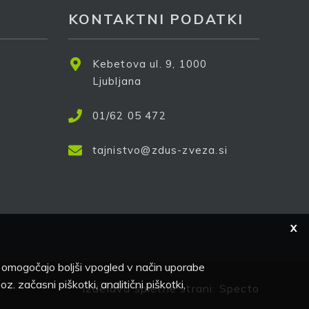
KONTAKTNI PODATKI
Kebetova ul. 9, 1000
e
Ljubljana
01/62 05 472
tajnistvo@zdus-zveza.si
X
a omogočajo boljši vpogled v način uporabe
i oz. začasni piškotki, analitični piškotki,
Izdelava spletne strani:
Specto