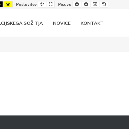
-
Črno-
Rumeno-
Privzeta
Široka
Manjša
Večja
Berljiva
Privzeta
Postavitev
Pisava
rumeni
črni
postavitev
postavitev
pisava
pisava
pisava
pisava
rast
kontrast
kontrast
CIJSKEGA SOŽITJA
NOVICE
KONTAKT