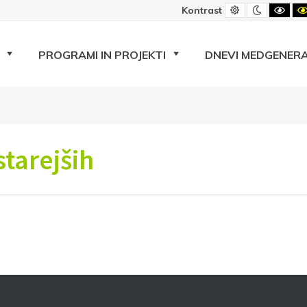
Privzeti
Nočni
Črno
Kontrast
kontrast
kontrast
beli
kont
PROGRAMI IN PROJEKTI
DNEVI MEDGENERA
starejših
Prijava na e-novice
ektronski naslov
*