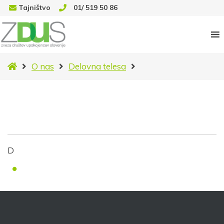
Tajništvo
01/ 519 50 86
Novice
O nas
Delovna telesa
D