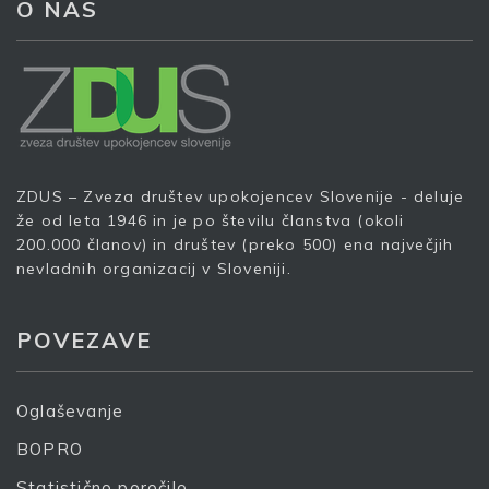
O NAS
ZDUS – Zveza društev upokojencev Slovenije - deluje
že od leta 1946 in je po številu članstva (okoli
200.000 članov) in društev (preko 500) ena največjih
nevladnih organizacij v Sloveniji.
Prijava na e-novice
POVEZAVE
Vaš elektronski naslov
*
Oglaševanje
BOPRO
S prijavo dovoljujem, da podjetje ZDUS moje osebne
podatke obdeluje z namenom prejemanja e-novic
Statistično poročilo