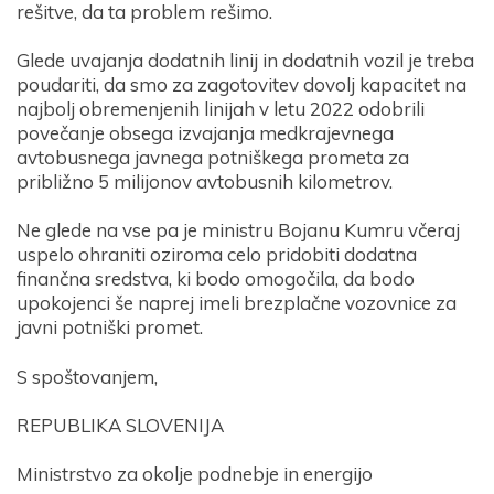
rešitve, da ta problem rešimo.
Glede uvajanja dodatnih linij in dodatnih vozil je treba
poudariti, da smo za zagotovitev dovolj kapacitet na
najbolj obremenjenih linijah v letu 2022 odobrili
povečanje obsega izvajanja medkrajevnega
avtobusnega javnega potniškega prometa za
približno 5 milijonov avtobusnih kilometrov.
Ne glede na vse pa je ministru Bojanu Kumru včeraj
uspelo ohraniti oziroma celo pridobiti dodatna
finančna sredstva, ki bodo omogočila, da bodo
upokojenci še naprej imeli brezplačne vozovnice za
Prijava na e-novice
javni potniški promet.
S spoštovanjem,
Vaš elektronski naslov
*
REPUBLIKA SLOVENIJA
Ministrstvo za okolje podnebje in energijo