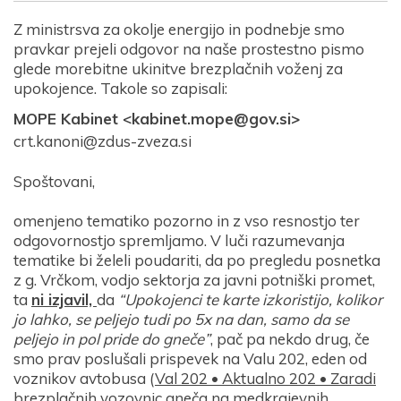
Z ministrsva za okolje energijo in podnebje smo
pravkar prejeli odgovor na naše prostestno pismo
glede morebitne ukinitve brezplačnih voženj za
upokojence. Takole so zapisali:
MOPE Kabinet
<kabinet.mope@gov.si>
crt.kanoni@zdus-zveza.si
Spoštovani,
omenjeno tematiko pozorno in z vso resnostjo ter
odgovornostjo spremljamo. V luči razumevanja
tematike bi želeli poudariti, da po pregledu posnetka
z g. Vrčkom, vodjo sektorja za javni potniški promet,
ta
ni izjavil,
da
“Upokojenci te karte izkoristijo, kolikor
jo lahko, se peljejo tudi po 5x na dan, samo da se
peljejo in pol pride do gneče”
, pač pa nekdo drug, če
smo prav poslušali prispevek na Valu 202, eden od
voznikov avtobusa (
Val 202 • Aktualno 202 • Zaradi
brezplačnih vozovnic gneča na medkrajevnih