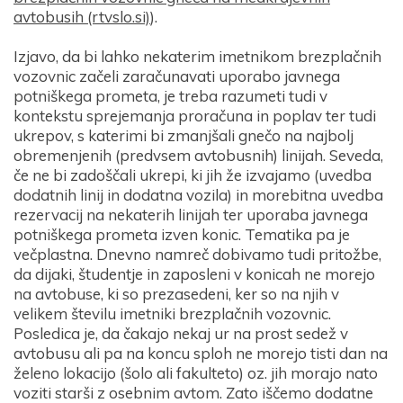
avtobusih (rtvslo.si)
).
Izjavo, da bi lahko nekaterim imetnikom brezplačnih
vozovnic začeli zaračunavati uporabo javnega
potniškega prometa, je treba razumeti tudi v
kontekstu sprejemanja proračuna in poplav ter tudi
ukrepov, s katerimi bi zmanjšali gnečo na najbolj
obremenjenih (predvsem avtobusnih) linijah. Seveda,
če ne bi zadoščali ukrepi, ki jih že izvajamo (uvedba
dodatnih linij in dodatna vozila) in morebitna uvedba
rezervacij na nekaterih linijah ter uporaba javnega
potniškega prometa izven konic. Tematika pa je
večplastna. Dnevno namreč dobivamo tudi pritožbe,
da dijaki, študentje in zaposleni v konicah ne morejo
na avtobuse, ki so prezasedeni, ker so na njih v
velikem številu imetniki brezplačnih vozovnic.
Posledica je, da čakajo nekaj ur na prost sedež v
avtobusu ali pa na koncu sploh ne morejo tisti dan na
želeno lokacijo (šolo ali fakulteto) oz. jih morajo nato
voziti starši z osebnim avtom. Zato iščemo dodatne