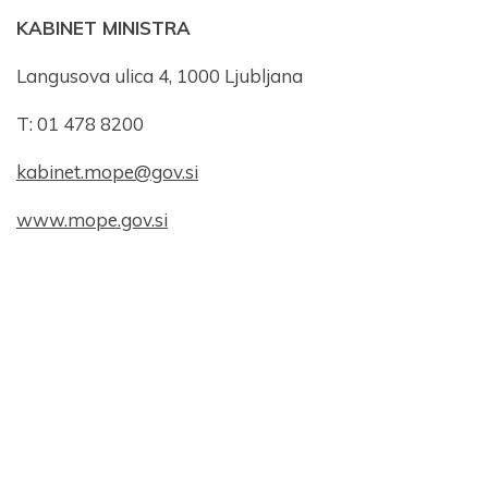
S prijavo dovoljujem, da podjetje ZDUS moje osebne
KABINET MINISTRA
podatke obdeluje z namenom prejemanja e-novic
Langusova ulica 4, 1000 Ljubljana
Prijava
T: 01 478 8200
kabinet.mope@gov.si
www.mope.gov.si