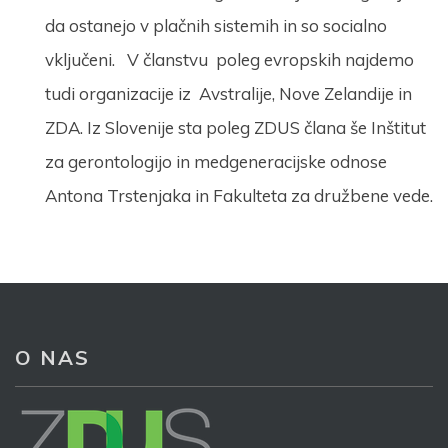
da ostanejo v plačnih sistemih in so socialno
vključeni. V članstvu poleg evropskih najdemo
tudi organizacije iz Avstralije, Nove Zelandije in
ZDA. Iz Slovenije sta poleg ZDUS člana še Inštitut
za gerontologijo in medgeneracijske odnose
Antona Trstenjaka in Fakulteta za družbene vede.
Prijava na e-novice
Vaš elektronski naslov
*
O NAS
S prijavo dovoljujem, da podjetje ZDUS moje osebne
podatke obdeluje z namenom prejemanja e-novic