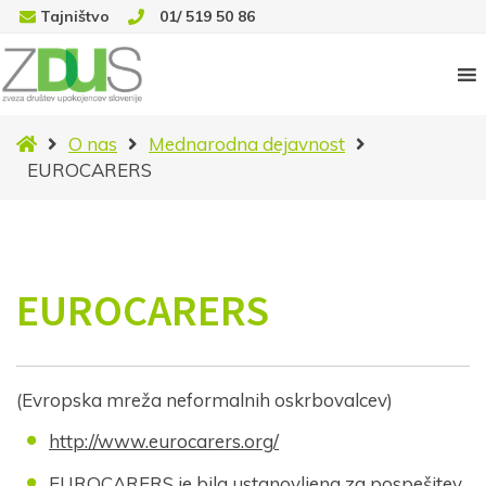
Tajništvo
01/ 519 50 86
Novice
O nas
Mednarodna dejavnost
EUROCARERS
EUROCARERS
(Evropska mreža neformalnih oskrbovalcev)
http://www.eurocarers.org/
EUROCARERS je bila ustanovljena za pospešitev