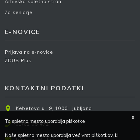
Arhivska spletna stran
Za seniorje
E-NOVICE
Prijava na e-novice
ZDUS Plus
KONTAKTNI PODATKI
Kebetova ul. 9, 1000 Ljubljana
X
To spletno mesto uporablja piškotke
01/62 05 472
Naše spletno mesto uporablja več vrst piškotkov, ki
tajnistvo@zdus-zveza.si