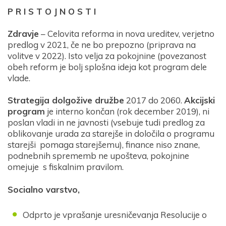
P R I S T O J N O S T I
Zdravje
– Celovita reforma in nova ureditev, verjetno
predlog v 2021, če ne bo prepozno (priprava na
volitve v 2022). Isto velja za pokojnine (povezanost
obeh reform je bolj splošna ideja kot program dele
vlade.
Strategija dolgožive družbe
2017 do 2060.
Akcijski
program
je interno končan (rok december 2019), ni
poslan vladi in ne javnosti (vsebuje tudi predlog za
oblikovanje urada za starejše in določila o programu
starejši pomaga starejšemu), finance niso znane,
podnebnih sprememb ne upošteva, pokojnine
omejuje s fiskalnim pravilom.
Socialno varstvo,
Odprto je vprašanje uresničevanja Resolucije o