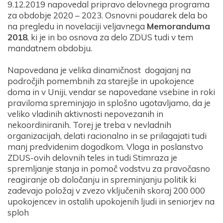
9.12.2019 napovedal pripravo delovnega programa
za obdobje 2020 – 2023. Osnovni poudarek dela bo
na pregledu in novelaciji veljavnega
Memoranduma
2018
, ki je in bo osnova za delo ZDUS tudi v tem
mandatnem obdobju.
Napovedana je velika dinamičnost dogajanj na
področjih pomembnih za starejše in upokojence
doma in v Uniji, vendar se napovedane vsebine in roki
praviloma spreminjajo in splošno ugotavljamo, da je
veliko vladinih aktivnosti nepovezanih in
nekoordiniranih. Torej je treba v nevladnih
organizacijah, delati racionalno in se prilagajati tudi
manj predvidenim dogodkom. Vloga in poslanstvo
ZDUS-ovih delovnih teles in tudi Stimraza je
spremljanje stanja in pomoč vodstvu za pravočasno
reagiranje ob določanju in spreminjanju politik ki
zadevajo položaj v zvezo vključenih skoraj 200 000
upokojencev in ostalih upokojenih ljudi in seniorjev na
sploh