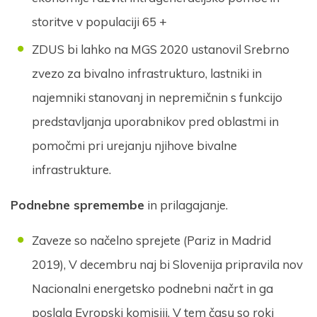
storitve v populaciji 65 +
Prijava na e-novice
ZDUS bi lahko na MGS 2020 ustanovil Srebrno
zvezo za bivalno infrastrukturo, lastniki in
Vaš elektronski naslov
*
najemniki stanovanj in nepremičnin s funkcijo
predstavljanja uporabnikov pred oblastmi in
pomočmi pri urejanju njihove bivalne
S prijavo dovoljujem, da podjetje ZDUS moje osebne
podatke obdeluje z namenom prejemanja e-novic
infrastrukture.
Prijava
Podnebne spremembe
in prilagajanje.
Zaveze so načelno sprejete (Pariz in Madrid
2019), V decembru naj bi Slovenija pripravila nov
Nacionalni energetsko podnebni načrt in ga
poslala Evropski komisiji. V tem času so roki