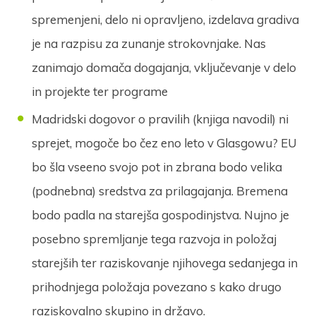
spremenjeni, delo ni opravljeno, izdelava gradiva
je na razpisu za zunanje strokovnjake. Nas
zanimajo domača dogajanja, vključevanje v delo
in projekte ter programe
Madridski dogovor o pravilih (knjiga navodil) ni
sprejet, mogoče bo čez eno leto v Glasgowu? EU
bo šla vseeno svojo pot in zbrana bodo velika
(podnebna) sredstva za prilagajanja. Bremena
bodo padla na starejša gospodinjstva. Nujno je
posebno spremljanje tega razvoja in položaj
starejših ter raziskovanje njihovega sedanjega in
prihodnjega položaja povezano s kako drugo
raziskovalno skupino in državo.