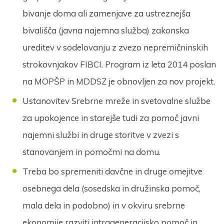
bivanje doma ali zamenjave za ustreznejša
bivališča (javna najemna služba) zakonska
ureditev v sodelovanju z zvezo nepremičninskih
strokovnjakov FIBCI. Program iz leta 2014 poslan
na MOPŠP in MDDSZ je obnovljen za nov projekt.
Ustanovitev Srebrne mreže in svetovalne službe
za upokojence in starejše tudi za pomoč javni
najemni službi in druge storitve v zvezi s
stanovanjem in pomočmi na domu.
Treba bo spremeniti davčne in druge omejitve
osebnega dela (sosedska in družinska pomoč,
mala dela in podobno) in v okviru srebrne
ekonomije razviti intrageneracijsko pomoč in