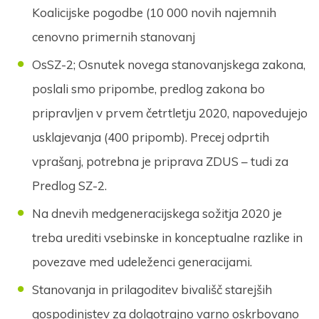
Koalicijske pogodbe (10 000 novih najemnih
cenovno primernih stanovanj
OsSZ-2; Osnutek novega stanovanjskega zakona,
poslali smo pripombe, predlog zakona bo
pripravljen v prvem četrtletju 2020, napovedujejo
usklajevanja (400 pripomb). Precej odprtih
vprašanj, potrebna je priprava ZDUS – tudi za
Predlog SZ-2.
Na dnevih medgeneracijskega sožitja 2020 je
treba urediti vsebinske in konceptualne razlike in
povezave med udeleženci generacijami.
Stanovanja in prilagoditev bivališč starejših
gospodinjstev za dolgotrajno varno oskrbovano