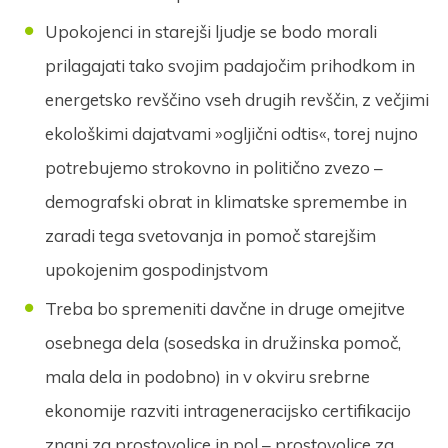
Upokojenci in starejši ljudje se bodo morali
prilagajati tako svojim padajočim prihodkom in
energetsko revščino vseh drugih revščin, z večjimi
ekološkimi dajatvami »ogljični odtis«, torej nujno
potrebujemo strokovno in politično zvezo –
demografski obrat in klimatske spremembe in
zaradi tega svetovanja in pomoč starejšim
upokojenim gospodinjstvom
Treba bo spremeniti davčne in druge omejitve
osebnega dela (sosedska in družinska pomoč,
mala dela in podobno) in v okviru srebrne
ekonomije razviti intrageneracijsko certifikacijo
znanj za prostovoljce in pol – prostovoljce za